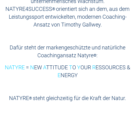
unternehmerisches Wachstum.
NATYRE4SUCCESS
orientiert sich an dem, aus dem
®
Leistungssport entwickelten, modernen Coaching-
Ansatz von Timothy Gallwey.
Dafür steht der markengeschützte und natürliche
Coachingansatz Natyre
:
®
NATYRE
=
N
EW
A
TTITUDE
T
O
Y
OUR
R
ESSOURCES &
E
NERGY
NATYRE
steht gleichzeitig für die Kraft der Natur.
®