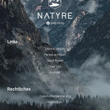
Links
Mental Health
Personal Power
Team Power
Über Uns
Kontakt
Rechtliches
Datenschutzerklärung
Impressum